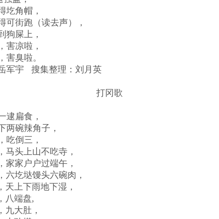
得圪角帽，
得可街跑（读去声），
到狗屎上，
，害凉啦，
，害臭啦。
岳军宇 搜集整理：刘月英
打冈歌
一逮扁食，
下两碗辣角子，
，吃倒三，
，马头上山不吃寺，
，家家户户过端午，
，六圪垯馒头六碗肉，
，天上下雨地下湿，
，八端盘,
，九大肚，