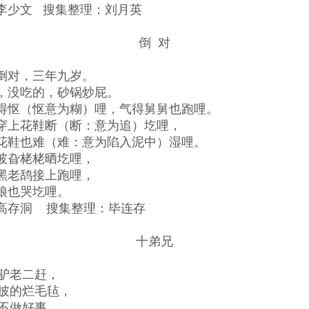
李少文 搜集整理：刘月英
倒 对
倒对，三年九岁。
，没吃的，砂锅炒屁。
得怄（怄意为糊）哩，气得舅舅也跑哩。
穿上花鞋断（断：意为追）圪哩，
花鞋也难（难：意为陷入泥中）湿哩。
坡旮栳栳晒圪哩，
黑老鸹接上跑哩，
娘也哭圪哩。
高存洞 搜集整理：毕连存
十弟兄
驴老二赶，
披的烂毛毡，
不做好事，