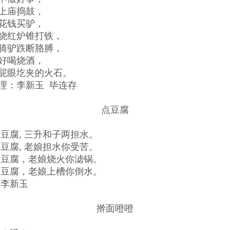
上庙捣鼓，
花钱买驴，
烧红炉锥打铁，
骑驴跌断胳膊，
好喝烧酒，
屁眼圪夹的火石。
理：李新玉 毕连存
点豆腐
豆腐, 三升和子两担水。
豆腐, 老娘担水你受苦。
点豆腐，老娘烧火你滤锅。
点豆腐，老娘上槽你倒水。
：李新玉
擀面噔噔