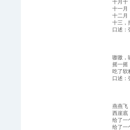
十月十
十一月
十二月
十三，
口述：
嗷嗷，
摇一摇
吃了软
口述：
燕燕飞
西崖底
给了一
给了一