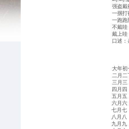
强盗戴
一掴打
一跑跑
不戴哇
戴上哇
口述：
大年初
二月二
三月三
四月四
五月五
六月六
七月七
八月八
九月九