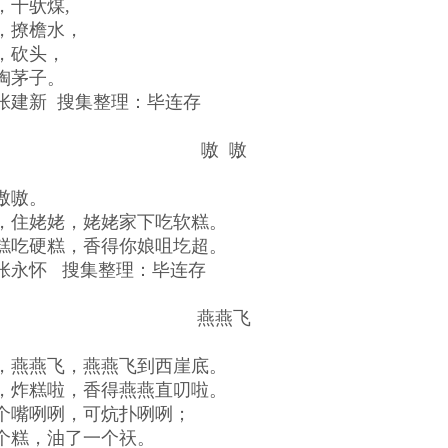
，十驮煤,
，撩檐水，
，砍头，
掏茅子。
张建新 搜集整理：毕连存
嗷 嗷
嗷嗷。
，住姥姥，姥姥家下吃软糕。
糕吃硬糕，香得你娘咀圪超。
张永怀 搜集整理：毕连存
燕燕飞
，燕燕飞，燕燕飞到西崖底。
，炸糕啦，香得燕燕直叨啦。
个嘴咧咧，可炕扑咧咧；
个糕，油了一个祆。