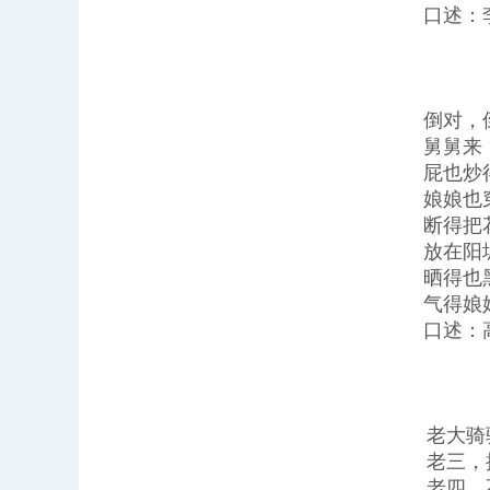
口述：
倒对，
舅舅来
屁也炒
娘娘也
断得把
放在阳
晒得也
气得娘
口述：
老大骑
老三，
老四，