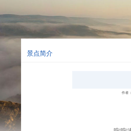
景点简介
作者
呜!呜