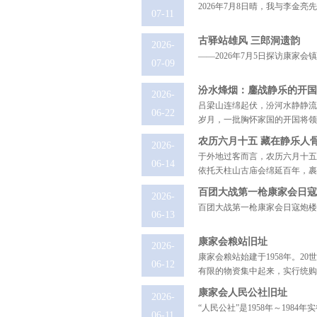
2026年7月8日晴，我与李金
07-11
古驿站雄风 三郎洞遗韵
2026-
——2026年7月5日探访康家会
07-09
汾水烽烟：鏖战静乐的开国
2026-
吕梁山连绵起伏，汾河水静静流
06-22
岁月，一批胸怀家国的开国将领率
农历六月十五 藏在静乐人
2026-
于外地过客而言，农历六月十五
06-14
依托天柱山古庙会绵延百年，裹着
百团大战第一枪康家会日寇
2026-
百团大战第一枪康家会日寇炮楼旧
06-13
康家会粮站旧址
2026-
康家会粮站始建于1958年。2
06-12
有限的物资集中起来，实行统购统销
康家会人民公社旧址
2026-
“人民公社”是1958年～19
06-11