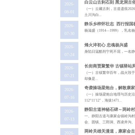
白云山古刹石刻 黑龙洞古俗
2026-
（一）云藏古刹，古道遗痕20
08-01
土川沟白...
静乐乡梓怀壮志 西行报国
2026-
杨滋盛（1914—1999），乳
07-30
烽火淬初心 忠魂杨兴盛
2026-
身陷日寇酷刑宁死不屈，一名静乐
07-24
长街商贾聚繁华 古镇驿站
2026-
（一）古镇繁华百年，战火毁于
07-21
却像是...
奇袭操场梁炮台，解散康家
2026-
（一）操场梁炮台地理与历史沿革
07-16
112°11′12″，海拔1471...
静阳古道神秘石碑～两岭村
2026-
一、静阳古道与康家会镇岭沟村
07-13
会、固镇、三郎洞、西凌井沟、天
两岭关雄关漫道，康家会古
2026-