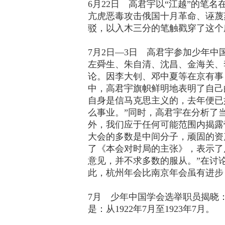
6月22日 高君宇以“江越”的笔
亢虎恶毒攻击俄国十月革命、诬蔑
驳，以入木三分的笔触戳穿了这个
7月2日—3日 高君宇参加少年
左舜生、朱自清、沈昌、金海关、
论。因李大钊、邓中夏等在京有事
中，高君宇旗帜鲜明地表明了自己
自身是信马克思主义的，去年便已
么事业。”同时，高君宇在分析了
外，我们应于任何可能范围内揭露
大会的多数是中间分子，顽固的资
了《本会对时局的主张》，表示了
意见，并不求多数的服从。”在讨
此，杭州年会比南京年会虽有进步
7月 少年中国学会选举职员揭晓
是：从1922年7月至1923年7月。