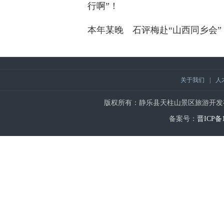
行啊”！
本年某晚 石评梅赴“山西同乡会
关于我们
|
人
版权所有：静乐县天柱山景区旅游开发有限公司 | Copy
备案号：
晋ICP备1