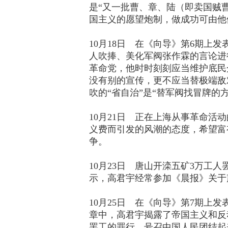
是“又一批曹、章、陆（即卖国贼曹
国主义的愿望炮制，做成功可由他们
10月18日 在《向导》第6期
人吹捧、美化军阀张作霖的言论进
革命党，他时时刻刻应当维护底民
没有别的宣传，更不应当替极端敌
吹的“省自治”是“替军阀找冒牌的
10月21日 正在上海从事革命
义费而引发的风潮的态度，希望富
争。
10月23日 唐山开滦五矿3万工
示，高君宇经常参加《晨报》关于
10月25日 在《向导》第7期
章中，高君宇揭露了帝国主义和反
罢工的罪行，号召中国人民团结起