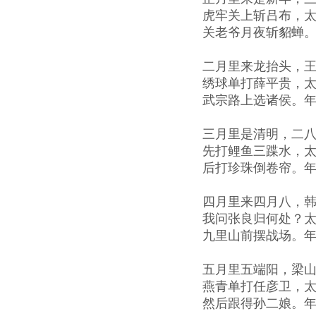
虎牢关上斩吕布，
关老爷月夜斩貂蝉
二月里来龙抬头，
绣球单打薛平贵，
武宗路上选诸侯。
三月里是清明，二
先打鲤鱼三蹀水，
后打珍珠倒卷帘。
四月里来四月八，
我问张良归何处？
九里山前摆战场。
五月里五端阳，梁
燕青单打任彦卫，
然后跟得孙二娘。