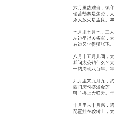
六月里热难当，镇
偷营劫寨是焦赞，
杀人放火是孟良。
七月里七月七，三
左边坐得关将军，
右边又坐得猛张飞
八月十五月儿圆，
我问太公钓什么？
一钓周朝八百年。
九月里来九月九，
西门庆勾搭潘金莲
狮子楼上命归天。
十月里来十月寒，
琵琶挂在鞍轿上，