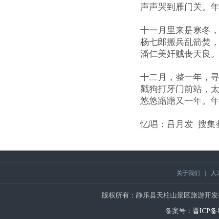
声声哭到雁门关。
十一月里来是寒冬
杨七郎搬兵乱箭焚
潘仁美奸贼丧天良
十二月，整一年，
戳狗打牙门前站，
悠悠蹭蹭又一年。
忆唱：吕月发 搜集
关于我们
|
人
版权所有：静乐县天柱山景区旅游开发有限公司 | Copy
备案号：
晋ICP备1