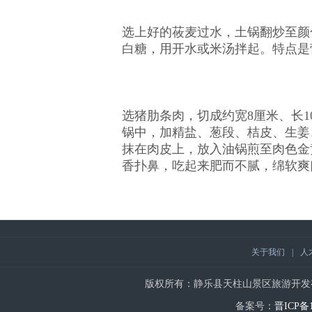
选上好的莜麦过水，土锅翻炒至颜
白糖，用开水或米汤拌起。特点是
选猪肋条肉，切成约宽8厘米、长
锅中，加精盐、葱段、桔皮、生姜
抹在肉皮上，放入油锅煎至肉色金
香扑鼻，吃起来肥而不腻，绵软爽
关于我们
|
人
版权所有：静乐县天柱山景区旅游开发有限公司 | Copy
备案号：
晋ICP备1