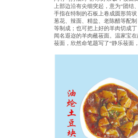
上部边沿有尖细突起，意为“团结
手指在特制的石板上卷成圆形筒状
葱花、辣面、精盐、老陈醋等配制
等制成；也可把上好的羊肉切成丁
闻名遐迩的羊肉蘸莜面。温家宝在
莜面，欣然命笔题写了
“静乐莜面