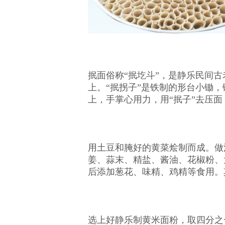
抿面俗称
“抿圪斗”，是静乐民间
上。“抿拐子”是铁制的形台小锄
上，手掌心用力，用“抿子”去压
用土豆和腌好的黄菜烩制而成。做
姜、蒜末、精盐、酱油、花椒粉、
后添加葱花、味精、鸡精等食用。
选上好静乐制黄米面粉，取四分之