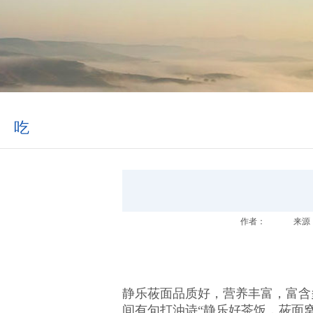
吃
作者：
来源
静乐莜面品质好，营养丰富，富含
间有句打油诗
“静乐好茶饭，莜面